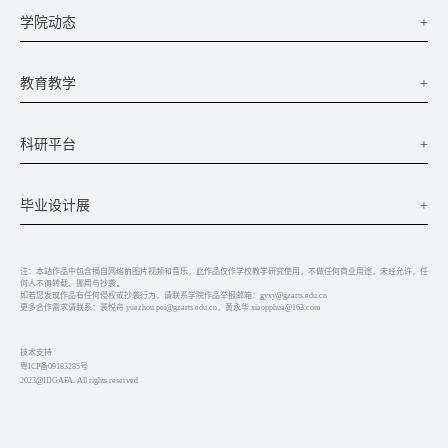
+
学院动态
+
教育教学
+
科研平台
+
毕业设计展
注：本站作品中包含摘自网络的图片视频和音乐，此作品仅作学校教学研究使用，不做任何商业用途，未经允许，任
何人不得转载、挪用与抄袭。
如若您发现作品有任何侵权或抄袭行为，请联系学院作品举报邮箱：gyxy@gzarts.edu.cn
更多合作需求请联系：裴悦舟 yuezhou.pei@gzarts.edu.cn，黄永华 xiaopphua@163.com
技术支持
粤ICP备09183285号
2023@IDGAFA. All rights reserved